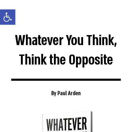
פתח סרגל נג
Whatever You Think,
Think the Opposite
By Paul Arden